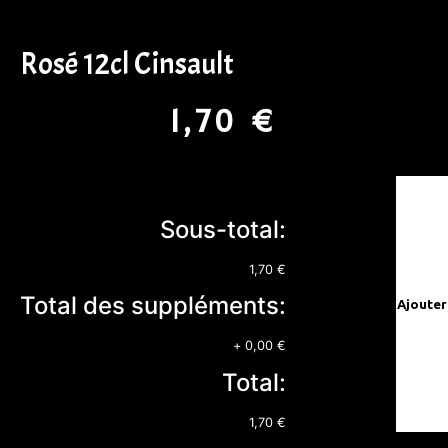
Rosé 12cl Cinsault
1,70
€
Sous-total:
1,70 €
Total des suppléments:
Ajouter
+
0,00 €
Total:
1,70 €