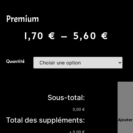
Premium
1,70
€
–
5,60
€
Quantité
Sous-total:
0,00 €
Total des suppléments:
Ajouter
+
0,00 €