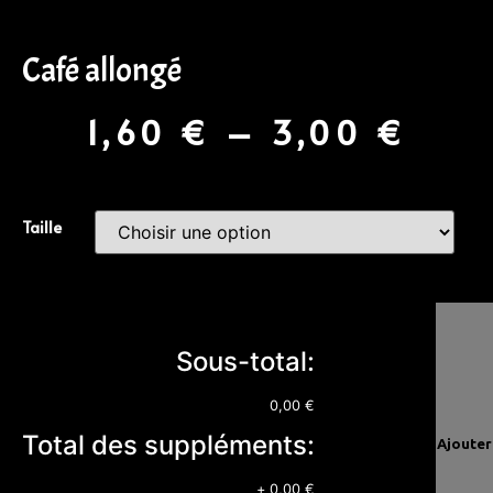
Café allongé
1,60
€
–
3,00
€
Taille
Sous-total:
0,00 €
Total des suppléments:
Ajouter
+
0,00 €